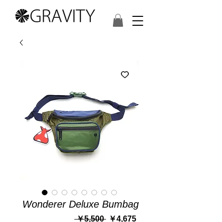
Wonderer Deluxe Bumbag
通
セ
 ￥5,500 
￥4,675