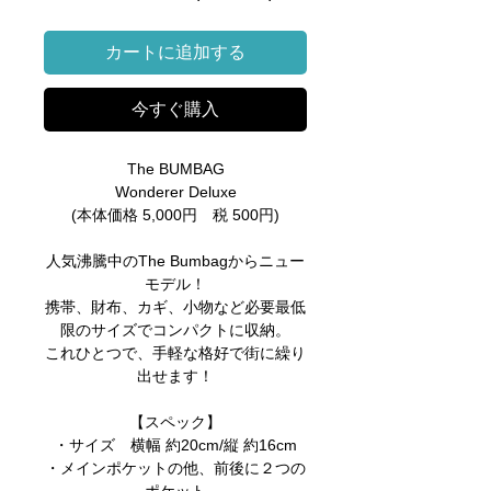
常
ー
価
ル
カートに追加する
格
価
格
今すぐ購入
The BUMBAG
Wonderer Deluxe
(本体価格 5,000円 税 500円)
人気沸騰中のThe Bumbagからニュー
モデル！
携帯、財布、カギ、小物など必要最低
限のサイズでコンパクトに収納。
これひとつで、手軽な格好で街に繰り
出せます！
【スペック】
・サイズ 横幅 約20cm/縦 約16cm
・メインポケットの他、前後に２つの