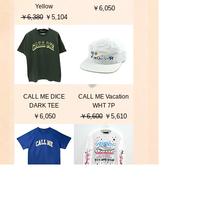
Yellow
価格
￥6,050
通常価格
セール価格
￥6,380
￥5,104
CALL ME DICE
CALL ME Vacation
DARK TEE
WHT 7P
価格
通常価格
セール価格
￥6,050
￥6,600
￥5,610
CALL ME BLUE
CALL ME Dlphin
TEE
Abduction L/S Tee
価格
価格
￥5,500
￥6,600