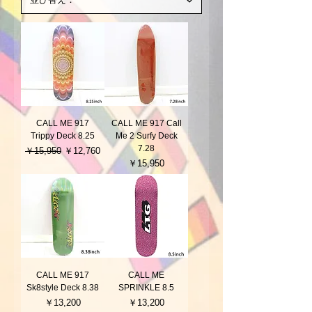
CALL ME 917
CALL ME 917 Call
Trippy Deck 8.25
Me 2 Surfy Deck
7.28
通常価格
セール価格
￥15,950
￥12,760
価格
￥15,950
CALL ME 917
CALL ME
Sk8style Deck 8.38
SPRINKLE 8.5
価格
価格
￥13,200
￥13,200