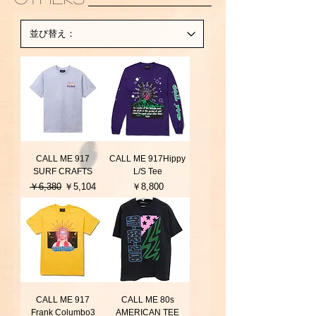
CALL ME 917
CALL ME 917Hippy
SURF CRAFTS
L/S Tee
通常価格
セール価格
価格
￥6,380
￥5,104
￥8,800
CALL ME 917
CALL ME 80s
Frank Columbo3
AMERICAN TEE