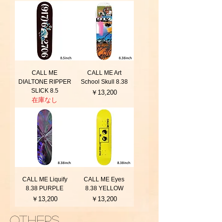
CALL ME
CALL ME Art
DIALTONE RIPPER
School Skull 8.38
SLICK 8.5
価格
￥13,200
在庫なし
CALL ME Liquify
CALL ME Eyes
8.38 PURPLE
8.38 YELLOW
価格
価格
￥13,200
￥13,200
others