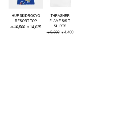
HUF SKIDROKYO
THRASHER
RESORT TOP
FLAME S/S T-
SHIRTS
通常価格
セール価格
￥16,500
￥14,025
通常価格
セール価格
￥5,500
￥4,400
411VM Icons S/S
KING
Tee Heather Grey
SKATEBOARDS
"Excellence" Tee
通常価格
セール価格
￥7,920
￥6,336
通常価格
セール価格
￥6,050
￥4,840