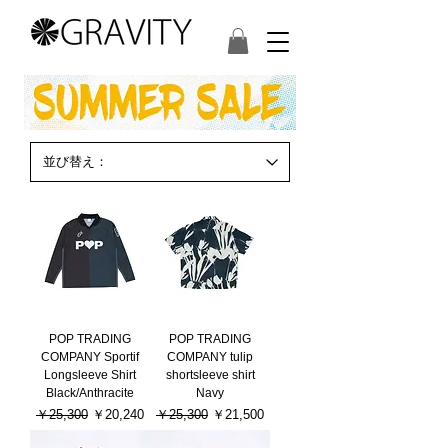
POP TRADING
POP TRADING
COMPANY Sportif
COMPANY tulip
Longsleeve Shirt
shortsleeve shirt
Black/Anthracite
Navy
通常価格
セール価格
通常価格
セール価格
￥25,300
￥20,240
￥25,300
￥21,500