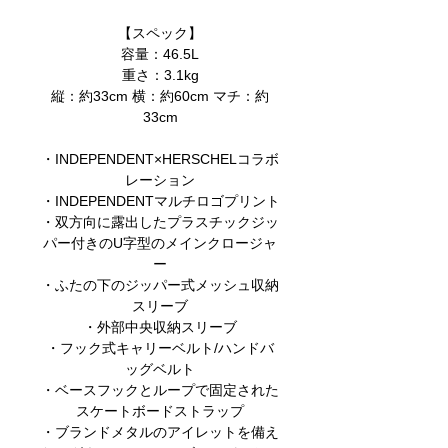
【スペック】
容量：46.5L
重さ：3.1kg
縦：約33cm 横：約60cm マチ：約
33cm
・INDEPENDENT×HERSCHELコラボ
レーション
・INDEPENDENTマルチロゴプリント
・双方向に露出したプラスチックジッ
パー付きのU字型のメインクロージャ
ー
・ふたの下のジッパー式メッシュ収納
スリーブ
・外部中央収納スリーブ
・フック式キャリーベルト/ハンドバ
ッグベルト
・ベースフックとループで固定された
スケートボードストラップ
・ブランドメタルのアイレットを備え