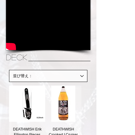
DECK
DEATHWISH Erik
DEATHWISH
Ellington Pieces
Crooked I Cruiser