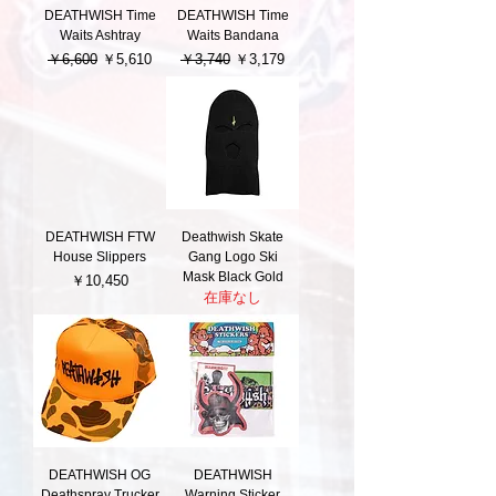
DEATHWISH Time
DEATHWISH Time
Waits Ashtray
Waits Bandana
通常価格
セール価格
通常価格
セール価格
￥6,600
￥5,610
￥3,740
￥3,179
DEATHWISH FTW
Deathwish Skate
House Slippers
Gang Logo Ski
Mask Black Gold
価格
￥10,450
在庫なし
DEATHWISH OG
DEATHWISH
Deathspray Trucker
Warning Sticker