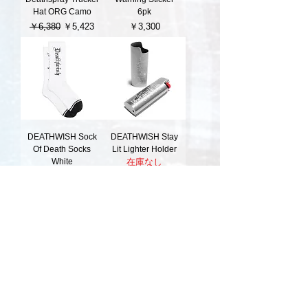
Hat ORG Camo
6pk
通常価格
セール価格
価格
￥6,380
￥5,423
￥3,300
DEATHWISH Sock
DEATHWISH Stay
Of Death Socks
Lit Lighter Holder
White
在庫なし
価格
￥2,640
DEATHWISH OG
DEATHWISH
Deathspray Trucker
Creeping L/S Tee