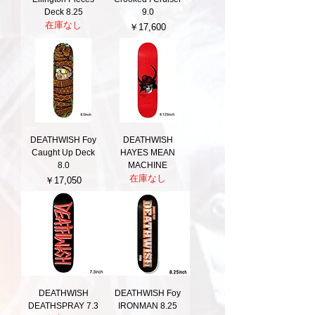
Deck 8.25
9.0
在庫なし
価格
￥17,600
DEATHWISH Foy
DEATHWISH
Caught Up Deck
HAYES MEAN
8.0
MACHINE
在庫なし
価格
￥17,050
DEATHWISH
DEATHWISH Foy
DEATHSPRAY 7.3
IRONMAN 8.25