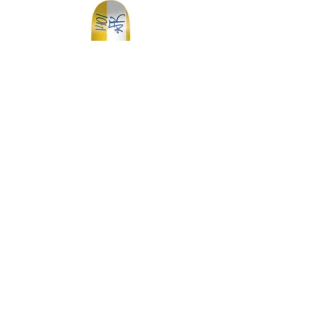
DGK MY SPOT IS MUNI TEAM 7.75
DGK BARRIO RAZA TEAM 
価格
￥14,300
スケートボード・アパレル通販 【GRAVITY】
Copyright (C) GRAVITY All Rights Reserved.
-----送料について-----
九州/中国地方 660円
その他地域一律 990円
(代金引換手数料 330円)