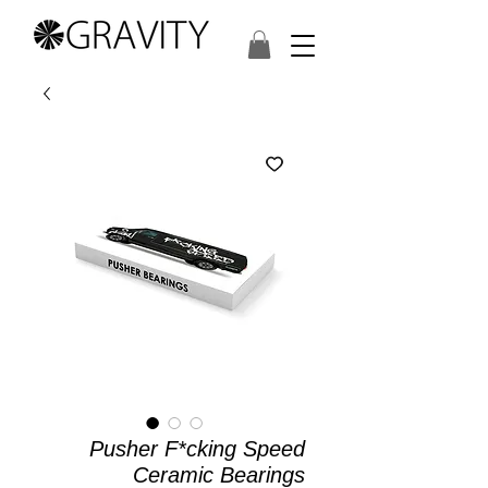
Pusher F*cking Speed
Ceramic Bearings