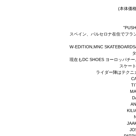
(本体価格 
"PUSH
スペイン、バルセロナ在住でフランス
W-EDITION,MNC SKATE
現在もDC SHOES ヨーロッパ
スケー
ライダー陣はテクニ
C
T
MA
D
AN
KIL
JAA
JO
PATR