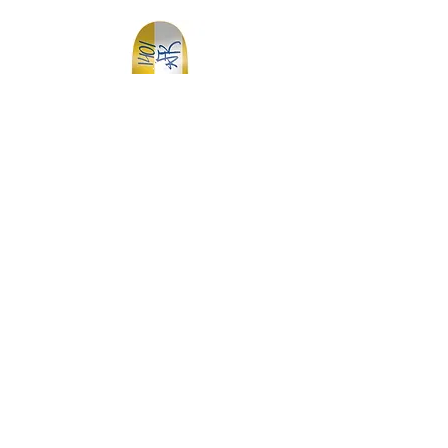
DGK MY SPOT IS MUNI TEAM 7.75
DGK BARRIO RAZA TEAM 
価格
￥14,300
スケートボード・アパレル通販 【GRAVITY】
Copyright (C) GRAVITY All Rights Reserved.
-----送料について-----
九州/中国地方 660円