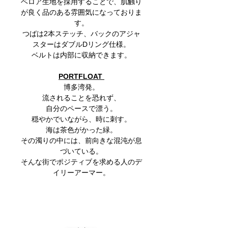
ベロア生地を採用することで、肌触り
が良く品のある雰囲気になっておりま
す。
つばは2本ステッチ、バックのアジャ
スターはダブルDリング仕様。
ベルトは内部に収納できます。
PORTFLOAT
博多湾発。
流されることを恐れず、
自分のペースで漂う。
穏やかでいながら、時に刺す。
海は茶色がかった緑。
その濁りの中には、前向きな混沌が息
づいている。
そんな街でポジティブを求める人のデ
イリーアーマー。