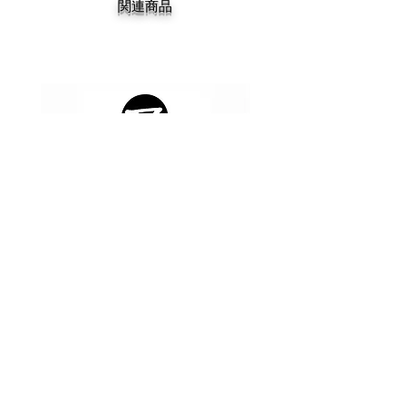
関連商品
DEATHWISH DEATHSPRAY 7.9
DEATHWISH Gang Spray Dec
価格
￥14,300