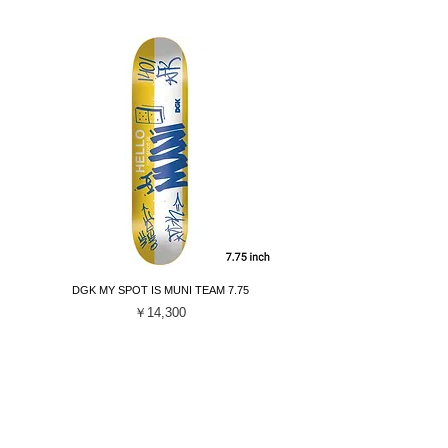
DGK MY SPOT IS MUNI TEAM 7.75
DGK BARRIO RAZA TEAM 
価格
￥14,300