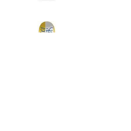
DGK MY SPOT IS MUNI TEAM 7.75
DGK BARRIO RAZA TEAM 
価格
￥14,300