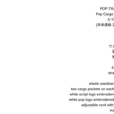
POP TR
Pop Cargo 
カラ
(本体価格 24
ウ
1
str
elastic waistba
two cargo pockets on each 
white script logo embroider
white pop logo embroidered 
adjustable cord with
ma