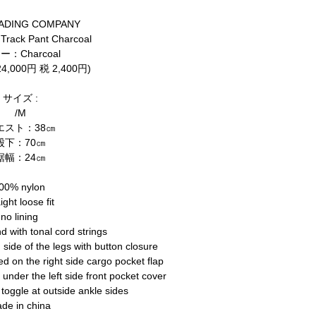
ADING COMPANY
Track Pant Charcoal
ー：Charcoal
,000円 税 2,400円)
サイズ :
/M
エスト：38㎝
股下：70㎝
裾幅：24㎝
00% nylon
aight loose fit
no lining
nd with tonal cord strings
side of the legs with button closure
ed on the right side cargo pocket flap
under the left side front pocket cover
 toggle at outside ankle sides
de in china