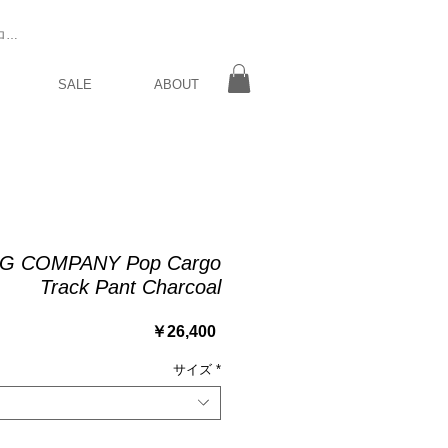
ログイン
SALE
ABOUT
G COMPANY Pop Cargo
Track Pant Charcoal
価
￥26,400
格
サイズ
*