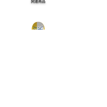
関連商品
DGK MY SPOT IS MUNI TEAM 7.75
DGK BARRIO RAZA TEAM 
価格
￥14,300