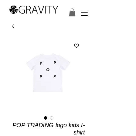
POP TRADING logo kids t-
shirt