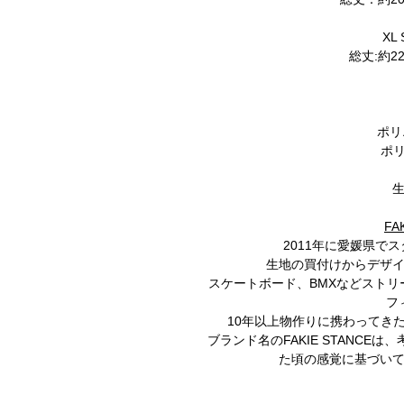
XL 
総丈:約22
ポリ
ポリ
FA
2011年に愛媛県で
生地の買付けからデザ
スケートボード、BMXなどスト
フ
10年以上物作りに携わってき
ブランド名のFAKIE STANCE
た頃の感覚に基づい