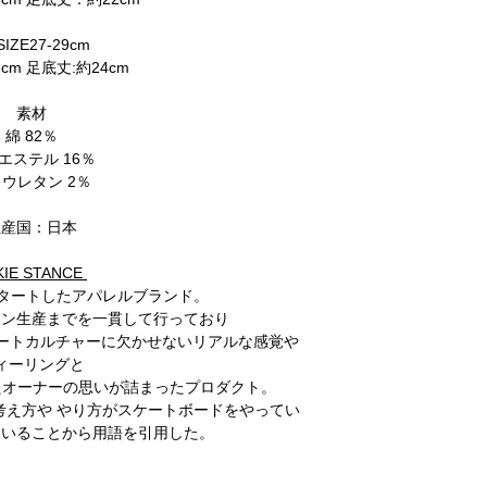
SIZE27-29cm
cm 足底丈:約24cm
素材
綿 82％
エステル 16％
ウレタン 2％
生産国：日本
KIE STANCE
スタートしたアパレルブランド。
イン生産までを一貫して行っており
リートカルチャーに欠かせないリアルな感覚や
ィーリングと
たオーナーの思いが詰まったプロダクト。
は、考え方や やり方がスケートボードをやってい
ていることから用語を引用した。