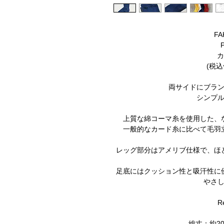
FA
カ
(税込
両サイドにブラ
シンプ
上質な綿コーマ糸を使用した、
一般的なカード糸に比べて毛羽
レッグ部分はアメリブ仕様で、ほ
足底にはクッション性と吸汗性に
やさ
R
総丈：約20