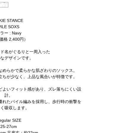
KIE STANCE
PILE SOXS
ラー : Navy
価格 2,400円）
ンド名がぐるりと一周入った
ルなデザインです。
なめらかで柔らかな肌ざわりのソックス。
立ちが少なく、上品な風合いが特徴です。
どよいフィット感があり、ズレ落ちにくい設
計。
優れたパイル編みを採用し、歩行時の衝撃を
しく吸収します。
egular SIZE
25-27cm
cm 足底丈：約22cm