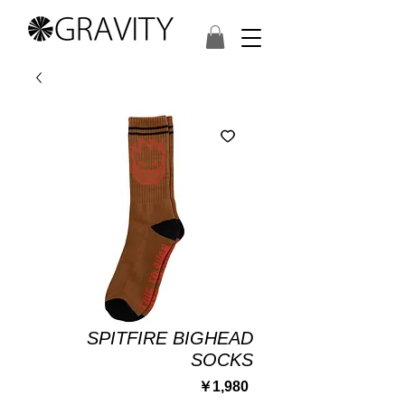
SPITFIRE BIGHEAD
SOCKS
価
￥1,980
格