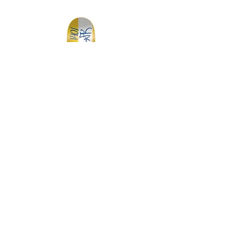
DGK MY SPOT IS MUNI TEAM 7.75
DGK BARRIO RAZA TEAM 
価格
￥14,300
スケートボード・アパレル通販 【GRAVITY】
Copyright (C) GRAVITY All Rights Reserved.
-----送料について-----