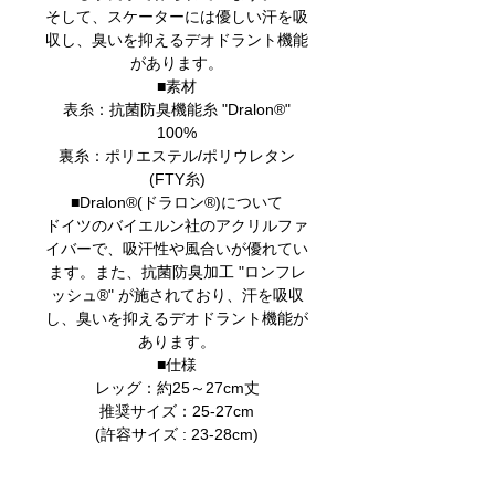
そして、スケーターには優しい汗を吸
収し、臭いを抑えるデオドラント機能
があります。
■素材
表糸：抗菌防臭機能糸 "Dralon®︎"
100%
裏糸：ポリエステル/ポリウレタン
(FTY糸)
■Dralon®︎(ドラロン®︎)について
ドイツのバイエルン社のアクリルファ
イバーで、吸汗性や風合いが優れてい
ます。また、抗菌防臭加工 "ロンフレ
ッシュ®" が施されており、汗を吸収
し、臭いを抑えるデオドラント機能が
あります。
■仕様
レッグ：約25～27cm丈
推奨サイズ：25-27cm
(許容サイズ : 23-28cm)