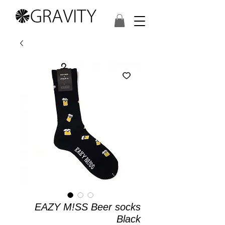
EAZY M!SS Beer socks
Black