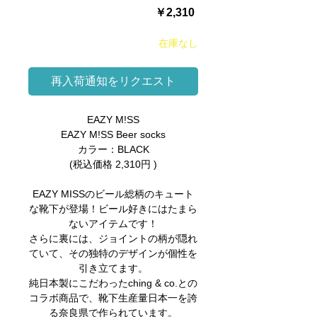
価
￥2,310
格
在庫なし
再入荷通知をリクエスト
EAZY M!SS
EAZY M!SS Beer socks
カラー：BLACK
(税込価格 2,310円 )
EAZY MISSのビール総柄のキュート
な靴下が登場！ビール好きにはたまら
ないアイテムです！
さらに裏には、ジョイントの柄が隠れ
ていて、その独特のデザインが個性を
引き立てます。
純日本製にこだわったching & co.との
コラボ商品で、靴下生産量日本一を誇
る奈良県で作られています。