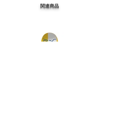
関連商品
DGK MY SPOT IS MUNI TEAM 7.75
DGK BARRIO RAZA TEAM 
価格
￥14,300