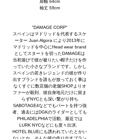
肩幅 64cm
袖丈 59cm
"DAMAGE CORP"
スペインはマドリッドを代表するスケ
ーター Juan Algora により2013年に
マドリッドを中心にHead wear brand
としてスタートを切ったDAMAGEは
当初遊びで彼が被りたい帽子だけを作
っていた小さなブランドです。しかし
スペインの若きレジェンドの彼が作り
出すブランドを誰もが放っておく事は
なくすぐに数店舗の老舗SHOPよりオ
ファーが殺到、彼自身地元だけに留ま
らずNYCとも深い繋がり持ち
SABOTAGE4などでもパートを持つ強
者、過去にはDGKのライダーとしても
PHILADELPHIAで活動、最近では
LURK NYCなどにも度々出演、
HOTEL BLUEにも誘われていたとかい
ないとか、そんな彼の作り出すブラン