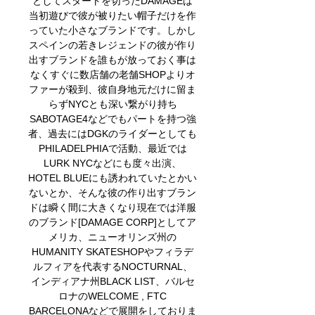
としてスタートを切ったDAMAGEは
当初遊びで彼が被りたい帽子だけを作
っていた小さなブランドです。しかし
スペインの若きレジェンドの彼が作り
出すブランドを誰もが放っておく事は
なくすぐに数店舗の老舗SHOPよりオ
ファーが殺到、彼自身地元だけに留ま
らずNYCとも深い繋がり持ち
SABOTAGE4などでもパートを持つ強
者、過去にはDGKのライダーとしても
PHILADELPHIAで活動、最近では
LURK NYCなどにも度々出演、
HOTEL BLUEにも誘われていたとかい
ないとか、そんな彼の作り出すブラン
ドは瞬く間に大きくなり現在では洋服
のブランド[DAMAGE CORP]としてア
メリカ、ニューオリンズ州の
HUMANITY SKATESHOPやフィラデ
ルフィアを代表するNOCTURNAL、
インディアナ州BLACK LIST、バルセ
ロナのWELCOME , FTC
BARCELONAなどで展開をしておりま