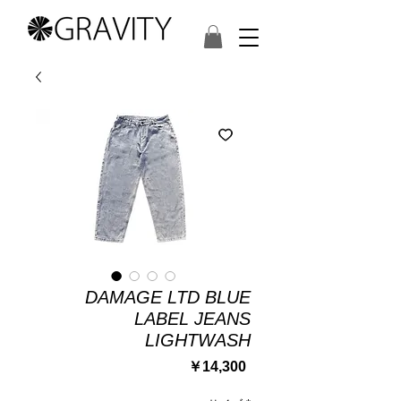
DAMAGE LTD BLUE
LABEL JEANS
LIGHTWASH
価
￥14,300
格