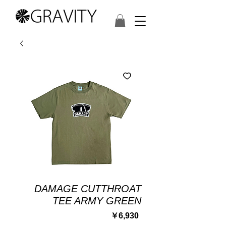
DAMAGE CUTTHROAT
TEE ARMY GREEN
価
￥6,930
格