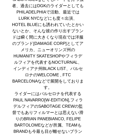
者、過去にはDGKのライダーとしても
PHILADELPHIAで活動、最近では
LURK NYCなどにも度々出演、
HOTEL BLUEにも誘われていたとかい
ないとか、そんな彼の作り出すブラン
ドは瞬く間に大きくなり現在では洋服
のブランド[DAMAGE CORP]としてア
メリカ、ニューオリンズ州の
HUMANITY SKATESHOPやフィラデ
ルフィアを代表するNOCTURNAL、
インディアナ州BLACK LIST、バルセ
ロナのWELCOME , FTC
BARCELONAなどで展開をしておりま
す。
ライダーにはバルセロナを代表する
PAUL NAVARRO[W-EDITION],フィラ
デルフィアのSABOTAGE CREWの監
督でもありフィルマーとは思えない滑
りのBRIAN PANEBIANCO, FELIPE
BARTOLOMEなどが所属、TEAMも
BRANDも今最も目が離せないブラン