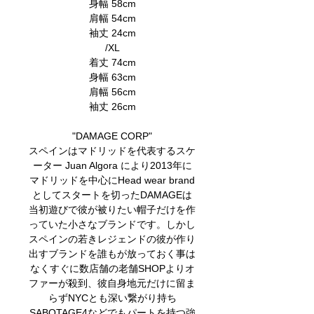
身幅 58cm
肩幅 54cm
袖丈 24cm
/XL
着丈 74cm
身幅 63cm
肩幅 56cm
袖丈 26cm
"DAMAGE CORP"
スペインはマドリッドを代表するスケ
ーター Juan Algora により2013年に
マドリッドを中心にHead wear brand
としてスタートを切ったDAMAGEは
当初遊びで彼が被りたい帽子だけを作
っていた小さなブランドです。しかし
スペインの若きレジェンドの彼が作り
出すブランドを誰もが放っておく事は
なくすぐに数店舗の老舗SHOPよりオ
ファーが殺到、彼自身地元だけに留ま
らずNYCとも深い繋がり持ち
SABOTAGE4などでもパートを持つ強