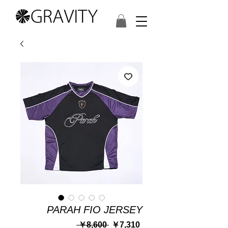
PARAH FIO JERSEY
通
セ
 ￥8,600 
￥7,310