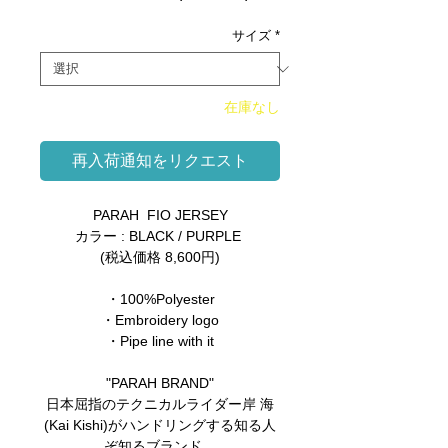
常
ー
価
ル
サイズ
*
格
価
格
在庫なし
再入荷通知をリクエスト
PARAH FIO JERSEY
カラー : BLACK / PURPLE
(税込価格 8,600円)
・100%Polyester
・Embroidery logo
・Pipe line with it
"PARAH BRAND"
日本屈指のテクニカルライダー岸 海
(Kai Kishi)がハンドリングする知る人
ぞ知るブランド。