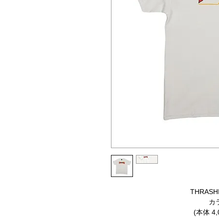
THRASH
カ
(本体 4