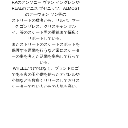
F.Aのアンソニー ヴァン イングレンや
REALのデニス ブセニッツ、ALMOST
のデーウォン ソン等の
ストリートの猛者から、サルバ、マー
ク ゴンザレス、クリスチャン ホソ
イ、等のスケート界の重鎮まで幅広く
サポートしている。
またストリートのスケートスポットを
保護する運動を行うなど常にスケータ
ーの事を考えた活動を率先して行って
いる。
WHEELだけではなく、ブランドロゴ
である火の玉小僧を使ったアパレルや
小物なども数多くリリースしておりス
ケーターでない人からの人気も高い。
全世界のスケーターから絶大な指示を
得ている信頼のウィールブランドで
す。
関連商品