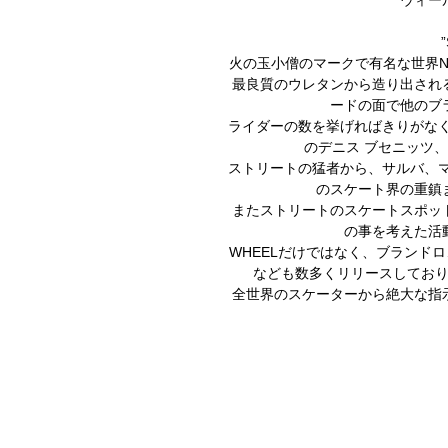
”
火の玉小僧のマークで有名な世界
最良質のウレタンから造り出され
ードの面で他のブ
ライダーの数を挙げればきりがなくF
のデニス ブセニッツ、
ストリートの猛者から、サルバ、マ
のスケート界の重鎮
またストリートのスケートスポッ
の事を考えた活
WHEELだけではなく、ブランド
なども数多くリリースしてお
全世界のスケーターから絶大な指