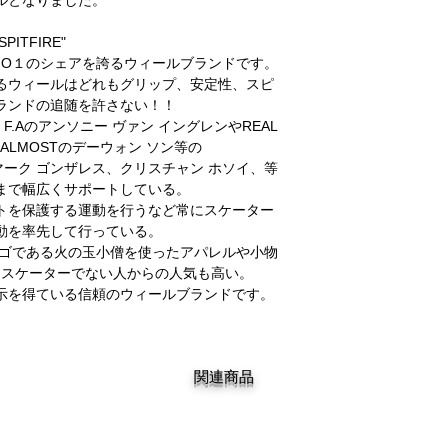
SPITFIRE"
NO１のシェアを誇るウィールブランドです。
るウィールはどれもグリップ、安定性、スピ
ランドの追随を許さない！！
.Aのアンソニー ヴァン イングレンやREAL
ALMOSTのデーウォン ソン等の
ーク ゴンザレス、クリスチャン ホソイ、等
まで幅広くサポートしている。
トを保護する運動を行うなど常にスケーター
動を率先して行っている。
ロゴである火の玉小僧を使ったアパレルや小物
りスケーターでない人からの人気も高い。
示を得ている信頼のウィールブランドです。
関連商品