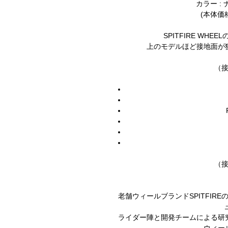
カラー :
(本体価格 
SPITFIRE WH
上のモデルほど接地面が
（
（
老舗ウィールブランドSPITFIREの
ライダー陣と開発チームによる研
ウィー