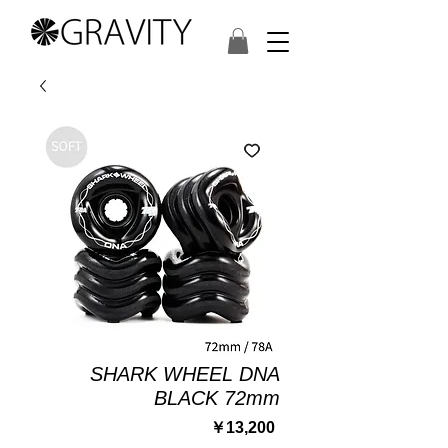
SHARK WHEEL DNA
BLACK 72mm
価
￥13,200
格