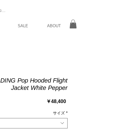
ログイン
SALE
ABOUT
ING Pop Hooded Flight
Jacket White Pepper
価
￥48,400
格
サイズ
*