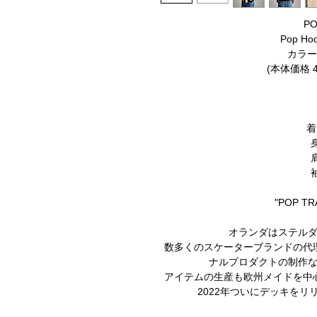
PO
Pop Hoo
カラー：
(本体価格 44
着
​"POP T
オランダはステル
数多くのスケーターブランドの代
ナルプロダクトの制作
アイテムの生産も欧州メイドを中
2022年ついにデッキをリ