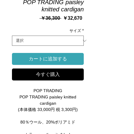
POP TRADING paisley
knitted cardigan
通
セ
 ￥36,300 
￥32,670
常
ー
価
ル
サイズ
*
格
価
格
カートに追加する
今すぐ購入
POP TRADING
POP TRADING paisley knitted
cardigan
(本体価格 33,000円 税 3,300円)
80％ウール、20%ポリアミド