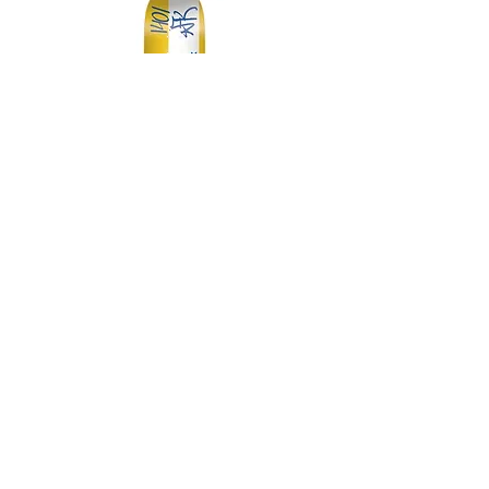
DGK MY SPOT IS MUNI TEAM 7.75
DGK BARRIO RAZA TEAM 
価格
￥14,300
スケートボード・アパレル通販 【GRAVITY】
Copyright (C) GRAVITY All Rights Reserved.
-----送料について-----
九州/中国地方 660円
その他地域一律 990円
(代金引換手数料 330円)