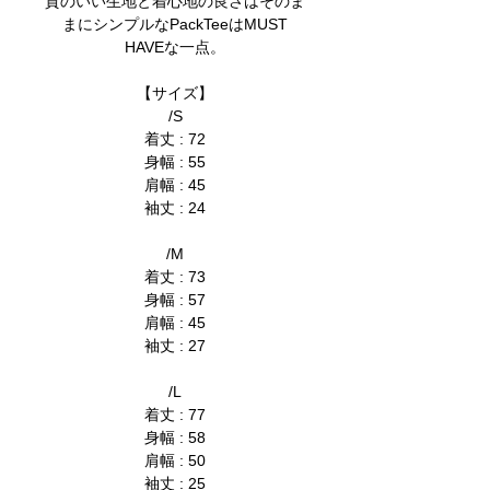
質のいい生地と着心地の良さはそのま
まにシンプルなPackTeeはMUST
HAVEな一点。
【サイズ】
/S
着丈 : 72
身幅 : 55
肩幅 : 45
袖丈 : 24
/M
着丈 : 73
身幅 : 57
肩幅 : 45
袖丈 : 27
/L
着丈 : 77
身幅 : 58
肩幅 : 50
袖丈 : 25