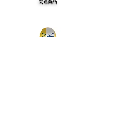
関連商品
DGK MY SPOT IS MUNI TEAM 7.75
DGK BARRIO RAZA TEAM 
価格
￥14,300