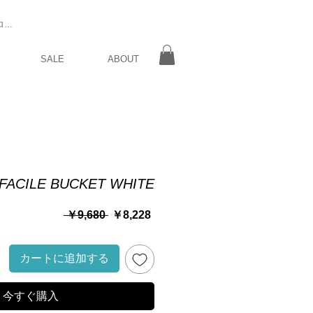
ログイン
SALE
ABOUT
FACILE BUCKET WHITE
通
セ
 ￥9,680 
￥8,228
常
ー
価
ル
格
価
カートに追加する
格
今すぐ購入