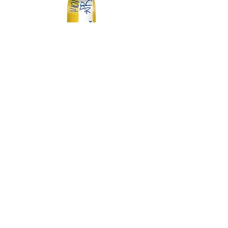
DGK MY SPOT IS MUNI TEAM 7.75
DGK BARRIO RAZA TEAM 
価格
￥14,300
スケートボード・アパレル通販 【GRAVITY】
Copyright (C) GRAVITY All Rights Reserved.
-----送料について-----
九州/中国地方 660円
その他地域一律 990円
(代金引換手数料 330円)
12,000円以上で配送料無料