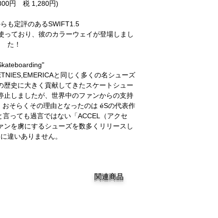
800円 税 1,280円)
らも定評のあるSWIFT1.5
良く使っており、彼のカラーウェイが登場しまし
た！
Skateboarding"
NIES,EMERICAと同じく多くの名シューズ
の歴史に大きく貢献してきたスケートシュー
停止しましたが、世界中のファンからの支持
おそらくその理由となったのは éSの代表作
言っても過言ではない「ACCEL（アクセ
ァンを虜にするシューズを数多くリリースし
らに違いありません。
関連商品