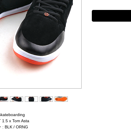
skateboarding
 1.5 x Tom Asta
: BLK / ORNG