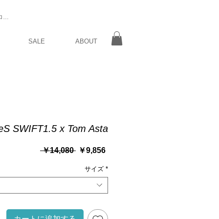
ログイン
SALE
ABOUT
eS SWIFT1.5 x Tom Asta
通
セ
 ￥14,080 
￥9,856
常
ー
価
サイズ
ル
*
格
価
格
カートに追加する