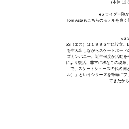
(本体 12,
eS ライダー陣か
Tom Astaもこちらのモデルを
"eS 
éS（エス）は１９９５年に設立。ET
を生み出しながらスケートボード
ズカンパニー。近年何度か活動を
により復活。非常に稀なこの現象、
で、スケートシューズの代名詞と
ル）」というシリーズを筆頭にフ
てきたか