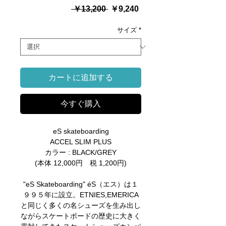
通
セ
 ￥13,200 
￥9,240
常
ー
価
ル
サイズ
*
格
価
格
カートに追加する
今すぐ購入
eS skateboarding
ACCEL SLIM PLUS
カラー : BLACK/GREY
(本体 12,000円 税 1,200円)
"eS Skateboarding" éS（エス）は１
９９５年に設立。ETNIES,EMERICA
と同じく多くの名シューズを生み出し
ながらスケートボードの歴史に大きく