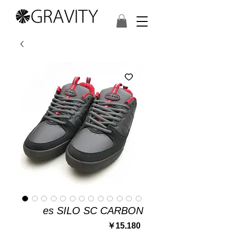
es SILO SC CARBON
価
￥15,180