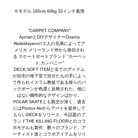
※モデル 165cm 60kg 32インチ着用
”CARPET COMPANY”
AymanとDIYデザイナーOsama
Abdeldayemの２人の兄弟によってア
メリカ メリーランド州から発信され
る スケートボードブランド ”カーペッ
ト カンパニー"
DECK,SOFT ITEMと全てのアイテム
が自宅の地下室で自分たちの手によっ
て作られイスラム教徒である彼らのバ
ックボーンが色濃く反映された、他に
はない個性的なデザインばかり。
POLAR SKATEとも親交が深く、過去
にはPontus Alvからアートを提供して
もらいDECKをリリース、今話題のブ
ランドTHE KILLING FLOORとのコラ
ボモデルも製作、数々のブランド、ア
ーティスト達とコラボアイテムをリリ