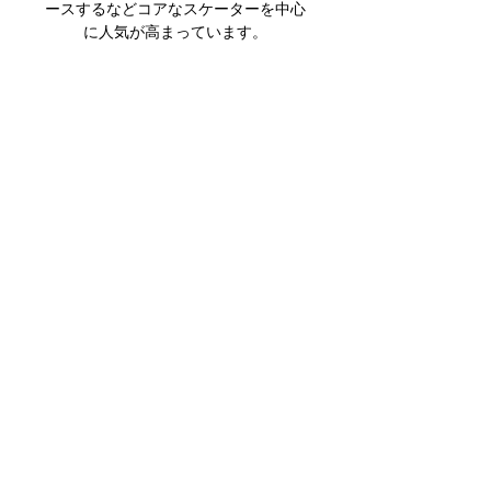
ースするなどコアなスケーターを中心
に人気が高まっています。
関連商品
DEATHWISH DEATHSPRAY 7.9
DEATHWISH Gang Spray Dec