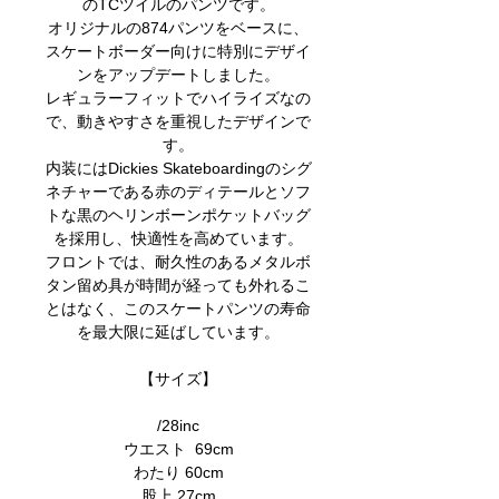
のTCツイルのパンツです。
オリジナルの874パンツをベースに、
スケートボーダー向けに特別にデザイ
ンをアップデートしました。
レギュラーフィットでハイライズなの
で、動きやすさを重視したデザインで
す。
内装にはDickies Skateboardingのシグ
ネチャーである赤のディテールとソフ
トな黒のヘリンボーンポケットバッグ
を採用し、快適性を高めています。
フロントでは、耐久性のあるメタルボ
タン留め具が時間が経っても外れるこ
とはなく、このスケートパンツの寿命
を最大限に延ばしています。
【サイズ】
/28inc
ウエスト 69cm
わたり 60cm
股上 27cm