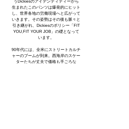
うDickiesのアイデンティティーから
生まれたこのパンツは爆発的にヒット
し、世界各地の労働現場へと広がって
いきます。その姿勢はその後も脈々と
引き継がれ、Dickiesのポリシー「FIT
YOU,FIT YOUR JOB」の礎となって
います。
90年代には、全米にストリートカルチ
ャーのブームが到来。西海岸のスケー
ターたちが丈夫で価格も手ごろな
「874」を愛用したことで、各分野の
アーティストへも浸透。人気は日本や
世界各地のカルチャーシーンへと飛び
火し、やがてDickiesはワークウェア
としてだけでなく、ファッションブラ
ンドとしての地位も確立します。現在
はヨーロッパ、アジア、南米、アフリ
カなど世界110ヵ国以上でDickiesブラ
ンドの商品が販売されています。