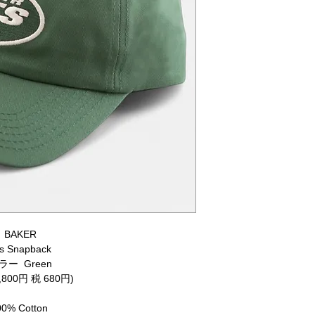
BAKER
ts Snapback
ラー Green
,800円 税 680円)
00% Cotton