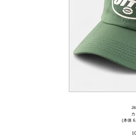
Ji
カ
(本体 6
1