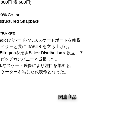
,800円 税 680円)
00% Cotton
structured Snapback
"BAKER"
Reynoldsがバードハウススケートボードを離脱
のライダーと共に BAKER を立ち上げた。
Ellingtonを招きBaker Distributionを設立、７
るビッグカンパニーと成長した。
ルなスケート映像により注目を集める。
なスケーターを写した代表作となった。
関連商品