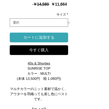
通
セ
 ￥14,580 
￥11,664
常
ー
価
ル
サイズ
*
格
価
格
カートに追加する
今すぐ購入
40s & Shorties
SUNRISE TOP
カラー : MULTI
(本体 13,500円 税 1,080円)
マルチカラーのニット素材で温かく、
アウターを羽織っても差し色にベスト
です。