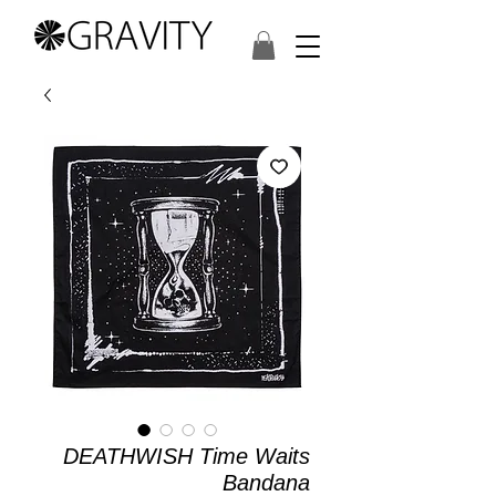
DEATHWISH Time Waits
Bandana