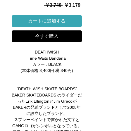
通
セ
 ￥3,740 
￥3,179
常
ー
価
ル
カートに追加する
格
価
格
今すぐ購入
DEATHWISH
Time Waits Bandana
カラー : BLACK
(本体価格 3,400円 税 340円)
”DEATH WISH SKATE BOARDS"
BAKER SKATEBOARDS のライダーだ
ったErik EllingtonとJim Grecoが
BAKERの兄弟ブランドとして2008年
に設立したブランド。
スプレーペイントで書かれた文字と
GANGロゴがシンボルとなっている。