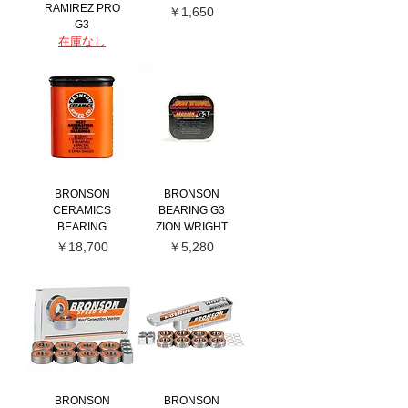
RAMIREZ PRO
価格
￥1,650
G3
在庫なし
BRONSON
BRONSON
CERAMICS
BEARING G3
BEARING
ZION WRIGHT
価格
価格
￥18,700
￥5,280
BRONSON
BRONSON