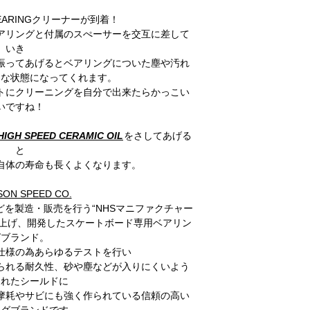
BEARINGクリーナーが到着！
アリングと付属のスぺーサーを交互に差して
いき
振ってあげるとベアリングについた塵や汚れ
ンな状態になってくれます。
トにクリーニングを自分で出来たらかっこい
いですね！
IGH SPEED CERAMIC OIL
をさしてあげる
と
自体の寿命も長くよくなります。
ON SPEED CO.
ENTなどを製造・販売を行う“NHSマニファクチャー
ち上げ、開発したスケートボード専用ベアリン
グブランド。
仕様の為あらゆるテストを行い
られる耐久性、砂や塵などが入りにくいよう
されたシールドに
摩耗やサビにも強く作られている信頼の高い
ングブランドです。