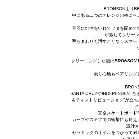
BRONSONより
中にある二つのオレンジの棒にベ
容器に灯油をいれてフタを閉めて
が落ちてクリー
手もまわりも汚すことなくスマー
クリーニングした後は
BRONSON H
乗り心地もベアリング
BRONS
SANTA CRUZやINDEPEND
＆ディストリビューション”が立
完全スケートボード
カーブやステアでの衝撃にも耐え
設計
セラミックのオイルをつかって耐
ベアリ