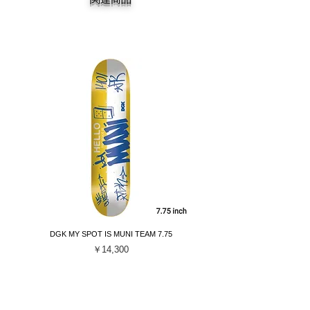
DGK MY SPOT IS MUNI TEAM 7.75
DGK BARRIO RAZA TEAM 
価格
￥14,300