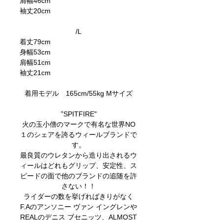
肩幅
46cm
袖丈
20cm
/L
着丈
79cm
身幅
53cm
肩幅
51cm
袖丈
21cm
着用モデル 165cm/55kg Mサイズ
”SPITFIRE"
火の玉小僧のマークで有名な世界NO
１のシェアを誇るウィールブランドで
す。
最良質のウレタンから造り出されるウ
ィールはどれもグリップ、安定性、ス
ピードの面で他のブランドの追随を許
さない！！
ライダーの数を挙げればきりがなく
F.Aのアンソニー ヴァン イングレンや
REALのデニス ブセニッツ、ALMOST