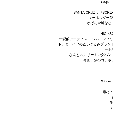
(本体 2
SANTA CRUZよりSCRE
キーホルダー
かばんや鍵など
NICI×
伝説的アーティスト“ジム・フィ
ド」とドイツのぬいぐるみブランド
ーホ
なんとスクリーミングハン
今回、夢のコラボ
W8cm 
素材：10