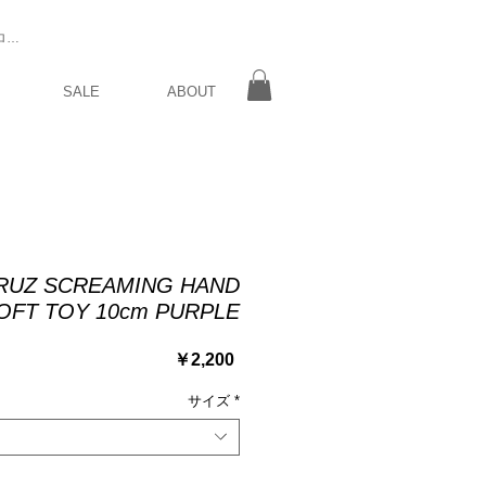
ログイン
SALE
ABOUT
RUZ SCREAMING HAND
OFT TOY 10cm PURPLE
価
￥2,200
格
サイズ
*