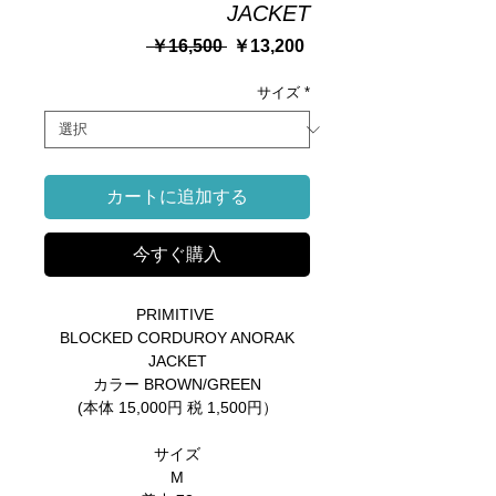
JACKET
通
セ
 ￥16,500 
￥13,200
常
ー
価
ル
サイズ
*
格
価
格
カートに追加する
今すぐ購入
PRIMITIVE
BLOCKED CORDUROY ANORAK
JACKET
カラー BROWN/GREEN
(本体 15,000円 税 1,500円）
サイズ
M