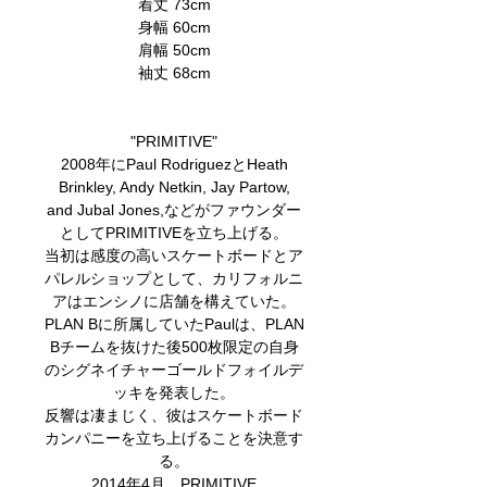
着丈 73cm
身幅 60cm
肩幅 50cm
袖丈 68cm
"PRIMITIVE"
2008年にPaul RodriguezとHeath
Brinkley, Andy Netkin, Jay Partow,
and Jubal Jones,などがファウンダー
としてPRIMITIVEを立ち上げる。
当初は感度の高いスケートボードとア
パレルショップとして、カリフォルニ
アはエンシノに店舗を構えていた。
PLAN Bに所属していたPaulは、PLAN
Bチームを抜けた後500枚限定の自身
のシグネイチャーゴールドフォイルデ
ッキを発表した。
反響は凄まじく、彼はスケートボード
カンパニーを立ち上げることを決意す
る。
2014年4月、PRIMITIVE