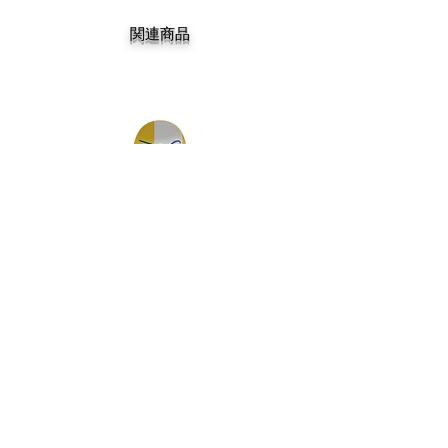
関連商品
DGK MY SPOT IS MUNI TEAM 7.75
DGK BARRIO RAZA TEAM 
価格
￥14,300