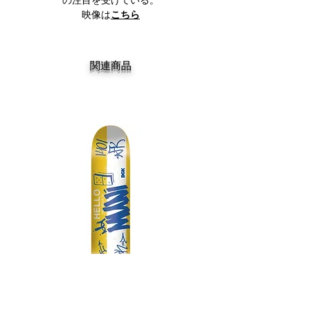
の注目を受けている。
映像は
こちら
関連商品
DGK MY SPOT IS MUNI TEAM 7.75
DGK BARRIO RAZA TEAM 