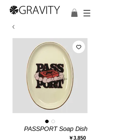
PASSPORT Soap Dish
価
￥3,850