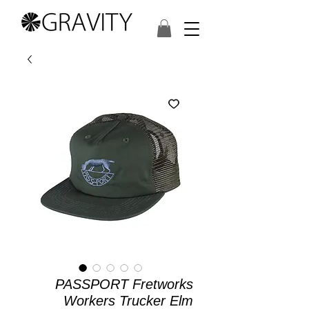
PASSPORT Fretworks
Workers Trucker Elm