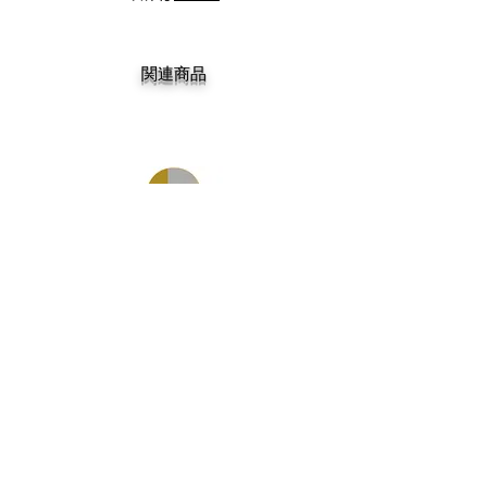
関連商品
DGK MY SPOT IS MUNI TEAM 7.75
DGK BARRIO RAZA TEAM 
価格
￥14,300