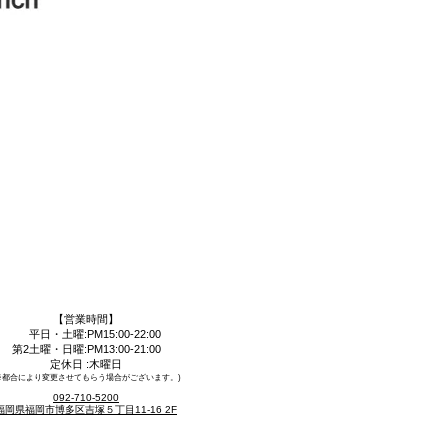
【営業時間】
平日・土曜:PM15:00-22:00
第2土曜・日曜:PM13:00-21:00
定休日 :木曜日​
​※都合により変更させてもらう場合がございます。)
092-710-5200
福岡県福岡市博多区吉塚５丁目11-16 2F