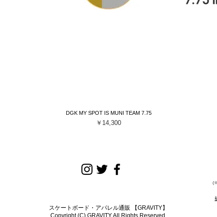
DGK MY SPOT IS MUNI TEAM 7.75
クイックビュー
価格
￥14,300
(
スケートボード・アパレル通販 【GRAVITY】
Copyright (C) GRAVITY All Rights Reserved.